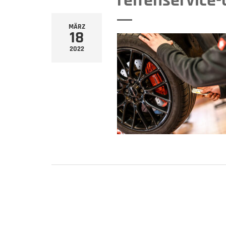
reifenservice-
MÄRZ
18
2022