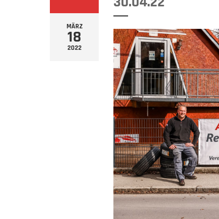
30.04.22
MÄRZ
18
2022