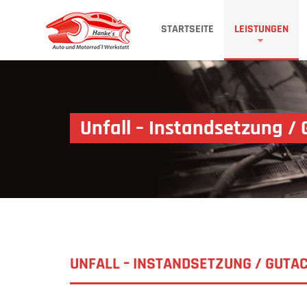
STARTSEITE
LEISTUNGEN
Unfall – Instand­setzung /
UNFALL – INSTAND­SETZUNG / GUTA